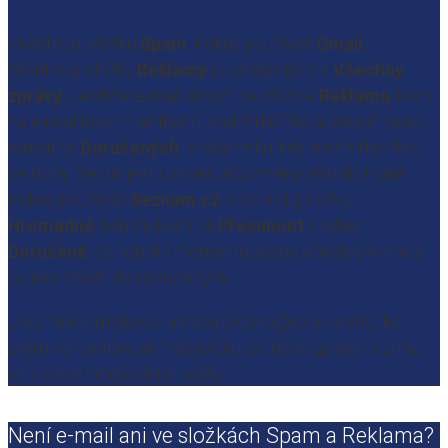
Zkontroluj složku
Spam
. Pokud používáš
Gmail
,
zkontroluj složky
Reklamy
(v kategoriích) a
Všechny
zprávy
. Jestliže e-mail skončil ve složce
Reklama
, klikni
na e-mail levým tlačítkem, podrž tlačítko a přesuň takto
e-mail do
Doručených
. V okamžiku, kdy pustíš tlačítko,
se Gmail zeptá, jestli chceš, aby změny zůstaly trvalé.
Pokud používáš
Seznam.cz
, zkontroluj složku
Hromadné
, nahoře klikni na
Přesunout
a vyber
Doručené
. Od tohoto momentu budou všechny e-maily
od nás chodit do Doručených.
Ulož naši e-mailovou adresu (cesko@younity.one) ke
svým kontaktům, ať máš jistotu, že naše zprávy nezmizí
ve složce nevyžádané pošty.
Není e-mail ani ve složkách Spam a Reklama?