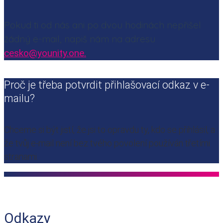
Pokud ti od nás ani po dvou hodinách nepřišel
žádný e-mail, napiš nám na adresu
cesko@younity.one.
Proč je třeba potvrdit přihlašovací odkaz v e-
mailu?
Chceme si být jistí, že jsi to opravdu ty, kdo se přihlásil, a
že tvůj e-mail není bez tvého povolení používán třetími
stranami.
Odkazy