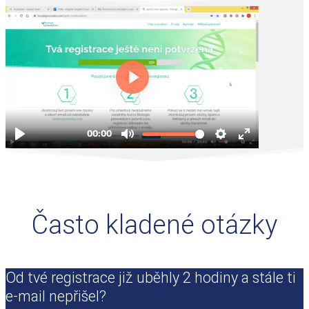
Často kladené otázky
Od tvé registrace již uběhly 2 hodiny a stále ti
e-mail nepřišel?