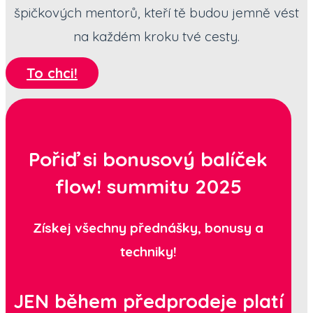
špičkových mentorů, kteří tě budou jemně vést
na každém kroku tvé cesty.
To chci!
Pořiď si bonusový balíček
flow! summitu 2025
Získej všechny přednášky, bonusy a
techniky!
JEN během předprodeje platí