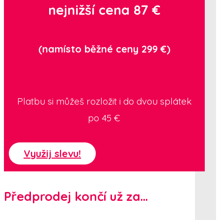
nejnižší cena
87 €
(namísto běžné ceny 299 €)
Platbu si můžeš rozložit i do dvou splátek
po
45
€
Využij slevu!
Předprodej končí už za...