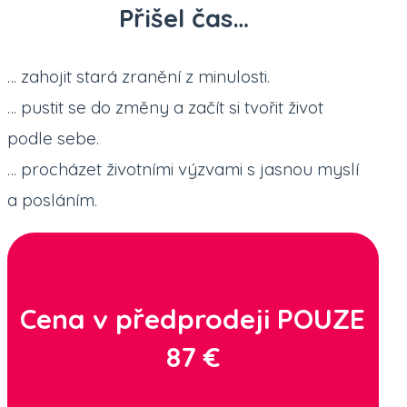
Přišel čas…
… zahojit stará zranění z minulosti.
… pustit se do změny a začít si tvořit život
podle sebe.
… procházet životními výzvami s jasnou myslí
a posláním.
Cena v předprodeji POUZE
87 €