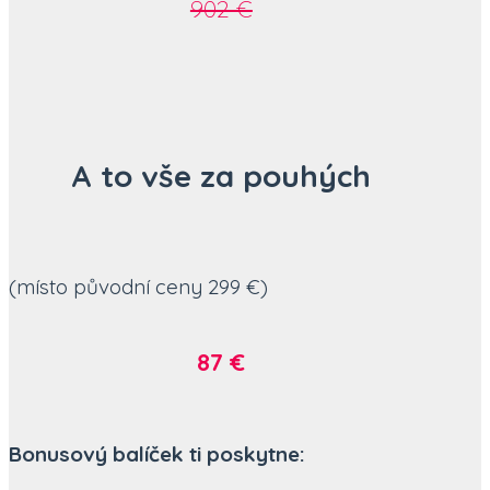
902 €
A to vše za pouhých
(
místo původní ceny
299 €)
87 €
Bonusový balíček ti poskytne: