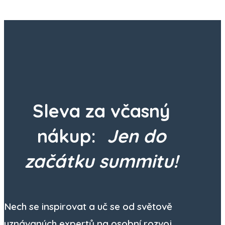
zdarma.
Sleva za včasný
nákup:
Jen do
začátku summitu!
Nech se inspirovat a uč se od světově
uznávaných expertů na osobní rozvoj,