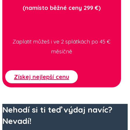
(namísto běžné ceny 299 €)
Zaplatit můžeš i ve 2 splátkách po
45
€
měsíčně
Získej nejlepší cenu
Nehodí si ti teď výdaj navíc?
Nevadí!